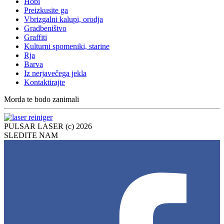
Hobi
Preizkusite ga
Vbrizgalni kalupi, orodja
Gradbeništvo
Graffiti
Kulturni spomeniki, starine
Rja
Barva
Iz nerjavečega jekla
Kontaktirajte
Morda te bodo zanimali
PULSAR LASER (c) 2026
SLEDITE NAM