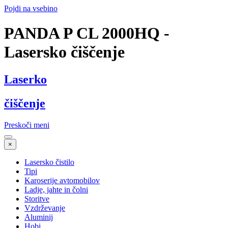
Pojdi na vsebino
PANDA P CL 2000HQ -
Lasersko čiščenje
Laserko
čiščenje
Preskoči meni
×
Lasersko čistilo
Tipi
Karoserije avtomobilov
Ladje, jahte in čolni
Storitve
Vzdrževanje
Aluminij
Hobi