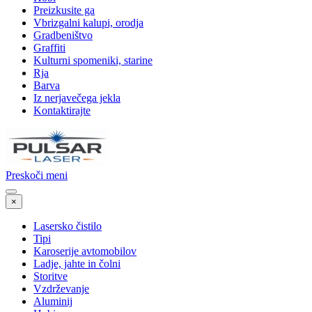
Preizkusite ga
Vbrizgalni kalupi, orodja
Gradbeništvo
Graffiti
Kulturni spomeniki, starine
Rja
Barva
Iz nerjavečega jekla
Kontaktirajte
Preskoči meni
×
Lasersko čistilo
Tipi
Karoserije avtomobilov
Ladje, jahte in čolni
Storitve
Vzdrževanje
Aluminij