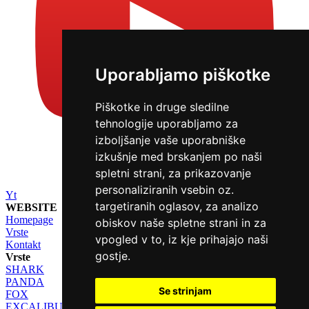
Uporabljamo piškotke
Piškotke in druge sledilne
tehnologije uporabljamo za
izboljšanje vaše uporabniške
izkušnje med brskanjem po naši
spletni strani, za prikazovanje
personaliziranih vsebin oz.
Yt
targetiranih oglasov, za analizo
WEBSITE
Homepage
obiskov naše spletne strani in za
Vrste
vpogled v to, iz kje prihajajo naši
Kontakt
gostje.
Vrste
SHARK
PANDA
Se strinjam
FOX
EXCALIBUR