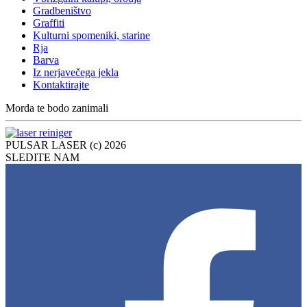
Gradbeništvo
Graffiti
Kulturni spomeniki, starine
Rja
Barva
Iz nerjavečega jekla
Kontaktirajte
Morda te bodo zanimali
PULSAR LASER (c) 2026
SLEDITE NAM