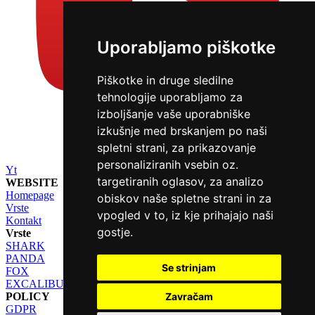
Uporabljamo piškotke
Piškotke in druge sledilne
tehnologije uporabljamo za
izboljšanje vaše uporabniške
izkušnje med brskanjem po naši
spletni strani, za prikazovanje
personaliziranih vsebin oz.
Yt
targetiranih oglasov, za analizo
WEBSITE
Homepage
obiskov naše spletne strani in za
Vrste
vpogled v to, iz kje prihajajo naši
Kontakt
gostje.
Vrste
SHARK
PANDA
Se strinjam
FOX
EXCALIBUR
POLICY
Zavračam
GDPR