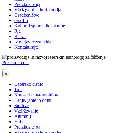
Preizkusite ga
Vbrizgalni kalupi, orodja
Gradbeništvo
Graffiti
Kulturni spomeniki, starine
Rja
Barva
Iz nerjavečega jekla
Kontaktirajte
Preskoči meni
×
Lasersko čistilo
Tipi
Karoserije avtomobilov
Ladje, jahte in čolni
Storitve
Vzdrževanje
Aluminij
Hobi
Preizkusite ga
Vbrizgalni kalupi, orodja