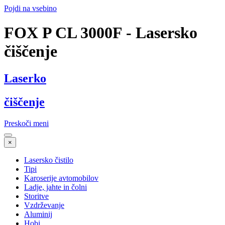
Pojdi na vsebino
FOX P CL 3000F - Lasersko
čiščenje
Laserko
čiščenje
Preskoči meni
×
Lasersko čistilo
Tipi
Karoserije avtomobilov
Ladje, jahte in čolni
Storitve
Vzdrževanje
Aluminij
Hobi