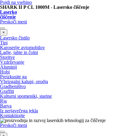
Pojdi na vsebino
SHARK II P CL 1000M - Lasersko čiščenje
Laserko
čiščenje
Preskoči meni
×
Lasersko čistilo
Tipi
Karoserije avtomobilov
Ladje, jahte in čolni
Storitve
Vzdrževanje
Aluminij
Hobi
Preizkusite ga
Vbrizgalni kalupi, orodja
Gradbeništvo
Graffiti
Kulturni spomeniki, starine
Rja
Barva
Iz nerjavečega jekla
Kontaktirajte
Preskoči meni
×