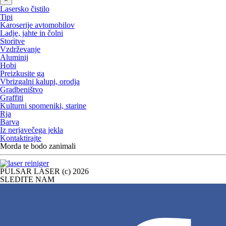
Lasersko čistilo
Tipi
Karoserije avtomobilov
Ladje, jahte in čolni
Storitve
Vzdrževanje
Aluminij
Hobi
Preizkusite ga
Vbrizgalni kalupi, orodja
Gradbeništvo
Graffiti
Kulturni spomeniki, starine
Rja
Barva
Iz nerjavečega jekla
Kontaktirajte
Morda te bodo zanimali
PULSAR LASER (c) 2026
SLEDITE NAM